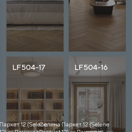
LF504-17
LF504-16
Паркет 12 (Selene
Селена Паркет 12 (Selene
12)
Ламинат
Parquet 12)
Ламинат