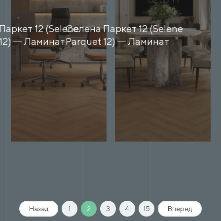
Паркет 12 (Selene
Селена Паркет 12 (Selene
12)
Ламинат
Parquet 12)
Ламинат
Назад
1
2
3
4
15
Вперед