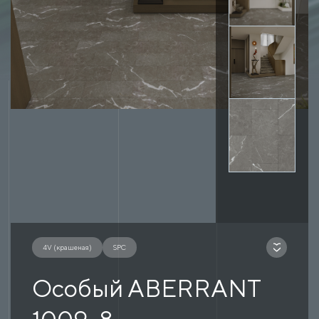
4V (крашеная)
SPC
Особый ABERRANT