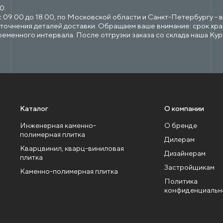
0.
09.00 до 18.00, по Московской области и Санкт-Петербургу - в с
точнения деталей доставки. Обращаем ваше внимание: срок хран
ременного интервала. После отгрузки заказа со склада наша Ку
Каталог
О компании
Инженерная каменно-
О бренде
полимерная плитка
Дилерам
Кварцвинил, кварц-виниловая
Дизайнерам
плитка
Застройщикам
Каменно-полимерная плитка
Политика
конфиденциальн