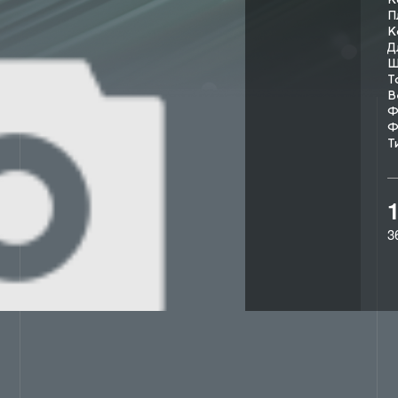
П
К
Д
Ш
Т
В
Ф
Ф
Т
3