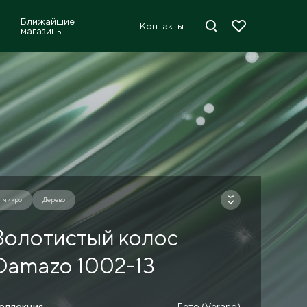
Ближайшие
Контакты
магазины
микро
Дерево
Золотистый колос
Damazo 1002-13
оллекция
Лето (Verano)