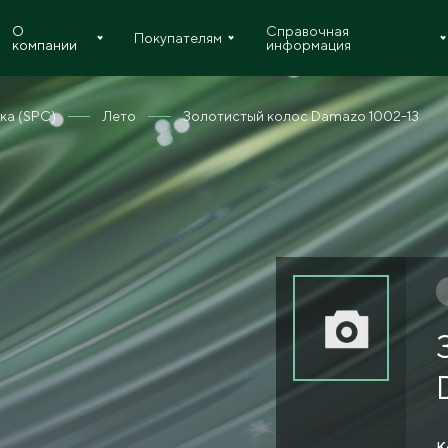
О
Справочная
Покупателям
компании
информация
ка (SPC)
Лето
Золотистый колос Damazo 1002-13
К