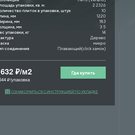
лощадь упаковки, кв. м.
2.2326
оличество плиток в упаковке, штук
10
лина, мм
1220
ирина, мм
183
олщина, мм
3.5
ес упаковки, кг
14
актура
Дерево
аска
микро
ип соединения
Плавающий(click замок)
1632 ₽/м2
Где купить
644 ₽/упаковка
ОЗНАКОМИТЬСЯ С ИНСТРУКЦИЕЙ ПО УКЛАДКЕ