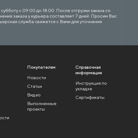
убботу с 09.00 до 18.00. После отгрузки заказа со
ения заказа у курьера составляет 7 дней. Просим Вас
рьерская служба свяжется с Вами для уточнения
Покупателям
Справочная
информация
Новости
Инструкция по
Статьи
укладке
Видео
Сертификаты
Выполненные
проекты
ости