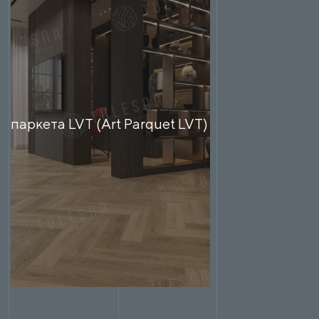
о паркета LVT (Art Parquet LVT)