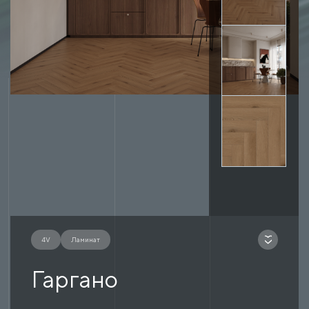
4V
Ламинат
Гаргано