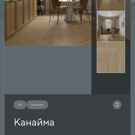
4V
Ламинат
Канайма