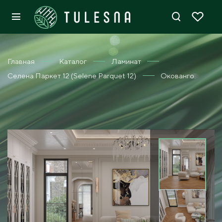
Главная
Каталог
Ламинат
Селена Паркет 12 (Selene Parquet 12)
Окованго