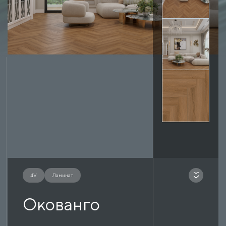
4V
Ламинат
Окованго