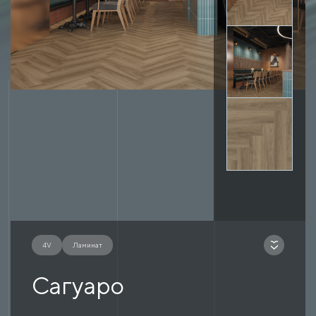
4V
Ламинат
Сагуаро