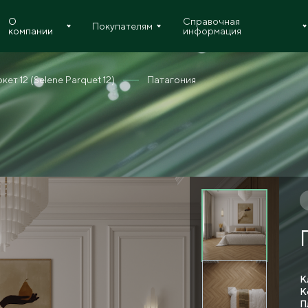
О
Справочная
Покупателям
компании
информация
ет 12 (Selene Parquet 12)
Патагония
К
К
П