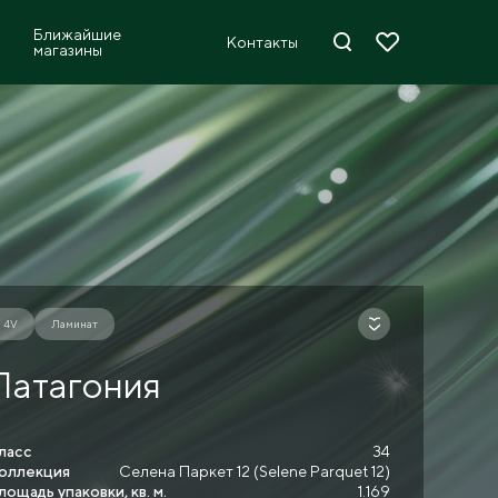
Ближайшие
Контакты
магазины
4V
Ламинат
Патагония
ласс
34
оллекция
Селена Паркет 12 (Selene Parquet 12)
лощадь упаковки, кв. м.
1.169