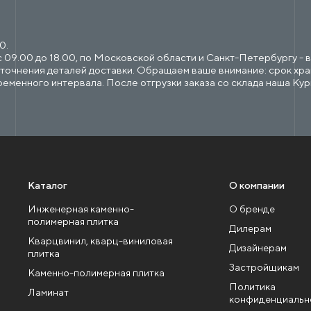
0.
09.00 до 18.00, по Московской области и Санкт-Петербургу - в с
точнения деталей доставки. Обращаем ваше внимание: срок хран
ременного интервала. После отгрузки заказа со склада наша Ку
Каталог
О компании
Инженерная каменно-
О бренде
полимерная плитка
Дилерам
Кварцвинил, кварц-виниловая
Дизайнерам
плитка
Застройщикам
Каменно-полимерная плитка
Политика
Ламинат
конфиденциальн