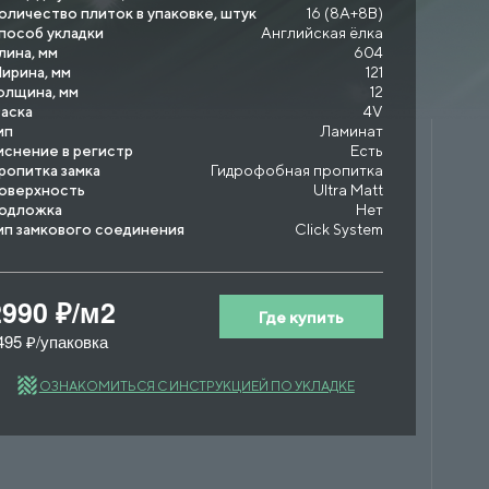
оличество плиток в упаковке, штук
16 (8A+8B)
пособ укладки
Английская ёлка
лина, мм
604
ирина, мм
121
олщина, мм
12
аска
4V
ип
Ламинат
иснение в регистр
Есть
ропитка замка
Гидрофобная пропитка
оверхность
Ultra Matt
одложка
Нет
ип замкового соединения
Click System
2990 ₽/м2
Где купить
495 ₽/упаковка
ОЗНАКОМИТЬСЯ С ИНСТРУКЦИЕЙ ПО УКЛАДКЕ