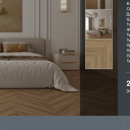
К
С
Д
Ш
Т
Ф
Т
Т
П
П
П
Т
3