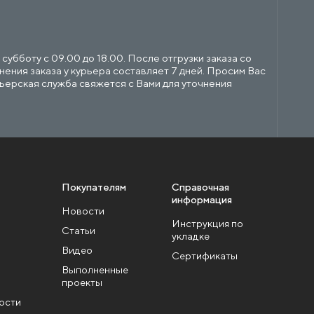
убботу с 09.00 до 18.00. После отгрузки заказа со
ения заказа у курьера составляет 7 дней. Просим Вас
рьерская служба свяжется с Вами для уточнения
Покупателям
Справочная
информация
Новости
Инструкция по
Статьи
укладке
Видео
Сертификаты
Выполненные
проекты
ости