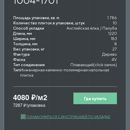
1004-1701
Площадь упаковки, кв. м.
1.786
Количество плиток в упаковке, штук
10
Способ укладки
Английская ёлка / Палуба
Длина, мм
1220
Ширина, мм
183
Толщина, мм
8
Вес упаковки, кг
27
Фактура
Дерево
Фаска
4V
Тип соединения
Плавающий(click замок)
Тип
Инженерная каменно-полимерная напольная
плитка
4080 ₽/м2
Где купить
7287 ₽/упаковка
ОЗНАКОМИТЬСЯ С ИНСТРУКЦИЕЙ ПО УКЛАДКЕ