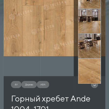
4V
Дерево
ABA
Горный хребет Ande