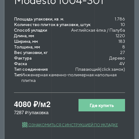
Modesto 1004-301
Площадь упаковки, кв. м.
1.786
Количество плиток в упаковке, штук
10
Способ укладки
Английская ёлка / Палуба
Длина, мм
1220
Ширина, мм
183
Толщина, мм
8
Вес упаковки, кг
27
Фактура
Дерево
Фаска
4V
Тип соединения
Плавающий(click замок)
Тип
Инженерная каменно-полимерная напольная
плитка
4080 ₽/м2
Где купить
7287 ₽/упаковка
ОЗНАКОМИТЬСЯ С ИНСТРУКЦИЕЙ ПО УКЛАДКЕ