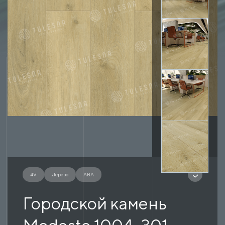
4V
Дерево
ABA
Городской камень