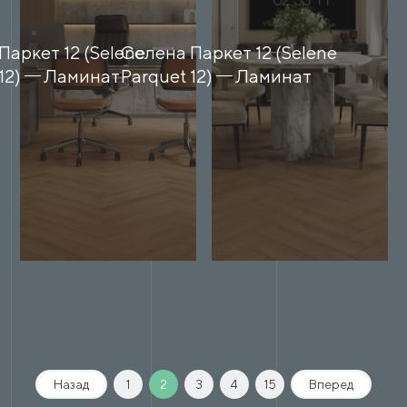
Паркет 12 (Selene
Селена Паркет 12 (Selene
12)
Ламинат
Parquet 12)
Ламинат
Назад
1
2
3
4
15
Вперед