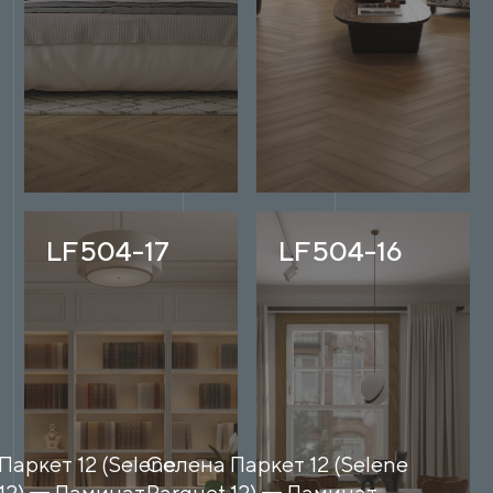
LF504-17
LF504-16
Паркет 12 (Selene
Селена Паркет 12 (Selene
12)
Ламинат
Parquet 12)
Ламинат